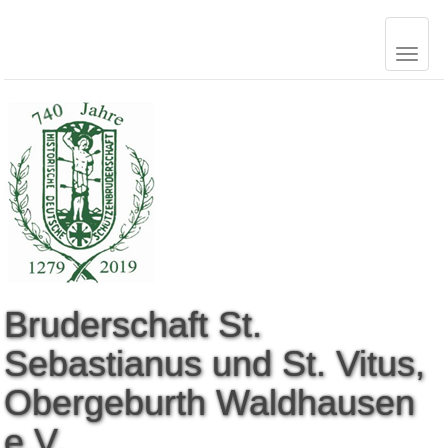
B
r
u
d
e
r
s
c
h
a
f
t
S
t
.
S
e
b
a
s
t
i
a
n
u
s
u
n
d
S
t
.
V
i
t
u
s
,
O
b
e
r
g
e
b
u
r
t
h
W
a
l
d
h
a
u
s
e
n
e
.
V
.